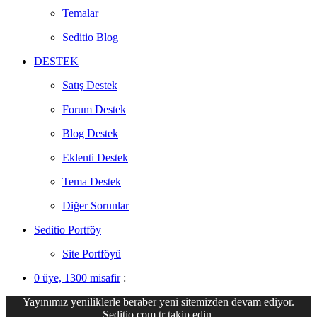
Temalar
Seditio Blog
DESTEK
Satış Destek
Forum Destek
Blog Destek
Eklenti Destek
Tema Destek
Diğer Sorunlar
Seditio Portföy
Site Portföyü
0 üye, 1300 misafir
:
Yayınımız yeniliklerle beraber yeni sitemizden devam ediyor.
Seditio.com.tr takip edin.