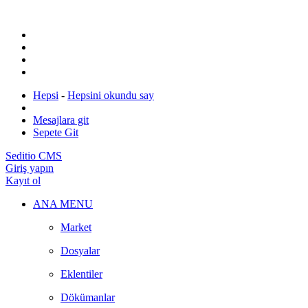
Hepsi
-
Hepsini okundu say
Mesajlara git
Sepete Git
Seditio CMS
Giriş yapın
Kayıt ol
ANA MENU
Market
Dosyalar
Eklentiler
Dökümanlar