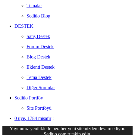
Temalar
Seditio Blog
DESTEK
Satış Destek
Forum Destek
Blog Destek
Eklenti Destek
Tema Destek
Diğer Sorunlar
Seditio Portföy
Site Portföyü
0 üye, 1784 misafir
:
Yayınımız yeniliklerle beraber yeni sitemizden devam ediyor.
Seditio.com.tr takip edin.