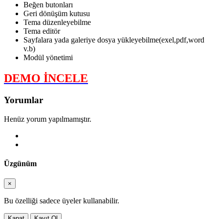
Beğen butonları
Geri dönüşüm kutusu
Tema düzenleyebilme
Tema editör
Sayfalara yada galeriye dosya yükleyebilme(exel,pdf,word
v.b)
Modül yönetimi
DEMO İNCELE
Yorumlar
Henüz yorum yapılmamıştır.
Üzgünüm
×
Bu özelliği sadece üyeler kullanabilir.
Kapat
Kayıt Ol