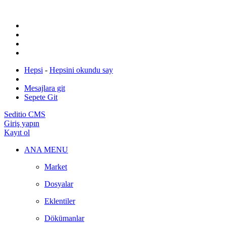
Hepsi
-
Hepsini okundu say
Mesajlara git
Sepete Git
Seditio CMS
Giriş yapın
Kayıt ol
ANA MENU
Market
Dosyalar
Eklentiler
Dökümanlar