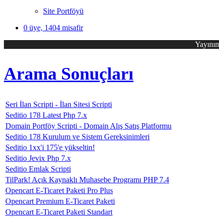
Site Portföyü
0 üye, 1404 misafir
Yayınım
Arama Sonuçları
Seri İlan Scripti - İlan Sitesi Scripti
Seditio 178 Latest Php 7.x
Domain Portföy Scripti - Domain Alış Satış Platformu
Seditio 178 Kurulum ve Sistem Gereksinimleri
Seditio 1xx'i 175'e yükseltin!
Seditio Jevix Php 7.x
Seditio Emlak Scripti
TilPark! Açık Kaynaklı Muhasebe Programı PHP 7.4
Opencart E-Ticaret Paketi Pro Plus
Opencart Premium E-Ticaret Paketi
Opencart E-Ticaret Paketi Standart