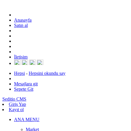
Anasayfa
Satın al
İletişim
Hepsi
-
Hepsini okundu say
Mesajlara git
Sepete Git
Seditio CMS
Giriş Yap
Kayıt ol
ANA MENU
Market