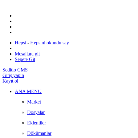
Hepsi
-
Hepsini okundu say
Mesajlara git
Sepete Git
Seditio CMS
Giriş yapın
Kayıt ol
ANA MENU
Market
Dosyalar
Eklentiler
Dökümanlar