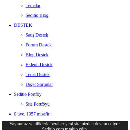
Temalar
Seditio Blog
DESTEK
Satış Destek
Forum Destek
Blog Destek
Eklenti Destek
Tema Destek
Diğer Sorunlar
Seditio Portföy
Site Portföyü
0 üye, 1357 misafir
:
Yayınımız yeniliklerle beraber yeni sitemizden devam ediyor.
Seditio.com.tr takip edin.