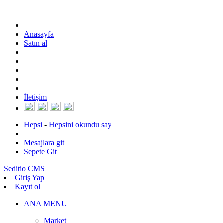
Anasayfa
Satın al
İletişim
Hepsi
-
Hepsini okundu say
Mesajlara git
Sepete Git
Seditio CMS
Giriş Yap
Kayıt ol
ANA MENU
Market